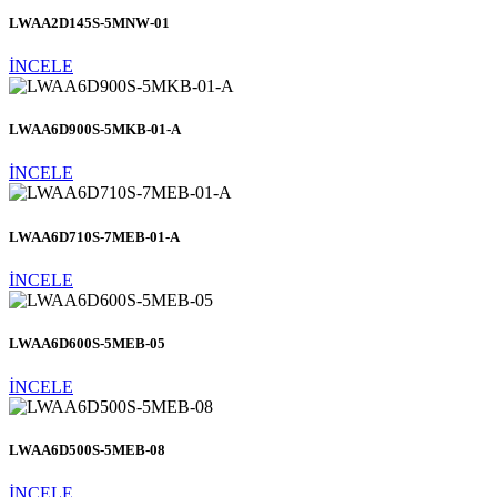
LWAA2D145S-5MNW-01
İNCELE
LWAA6D900S-5MKB-01-A
İNCELE
LWAA6D710S-7MEB-01-A
İNCELE
LWAA6D600S-5MEB-05
İNCELE
LWAA6D500S-5MEB-08
İNCELE