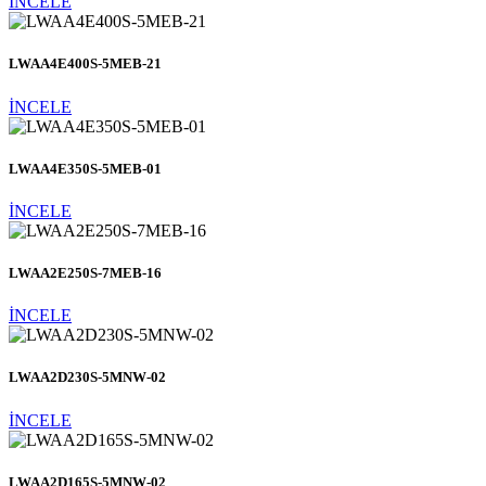
İNCELE
LWAA4E400S-5MEB-21
İNCELE
LWAA4E350S-5MEB-01
İNCELE
LWAA2E250S-7MEB-16
İNCELE
LWAA2D230S-5MNW-02
İNCELE
LWAA2D165S-5MNW-02