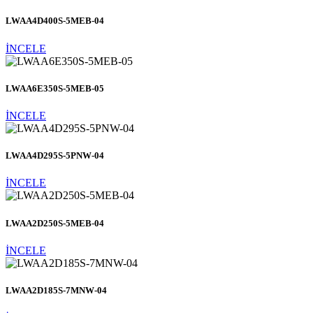
LWAA4D400S-5MEB-04
İNCELE
LWAA6E350S-5MEB-05
İNCELE
LWAA4D295S-5PNW-04
İNCELE
LWAA2D250S-5MEB-04
İNCELE
LWAA2D185S-7MNW-04