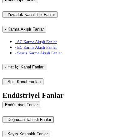
- Yuvarlak Kanal Tipi Fanlar
- Karma Akışlı Fanlar
- AC Karma Akışlı Fanlar
- EC Karma Akışlı Fanlar
- Sessiz Karma Akışlı Fanlar
- Hat İçi Kanal Fanları
- Split Kanal Fanları
Endüstriyel Fanlar
Endüstriyel Fanlar
- Doğrudan Tahrikli Fanlar
- Kayış Kasnaklı Fanlar