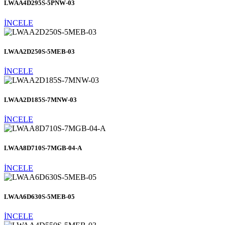
LWAA4D295S-5PNW-03
İNCELE
LWAA2D250S-5MEB-03
İNCELE
LWAA2D185S-7MNW-03
İNCELE
LWAA8D710S-7MGB-04-A
İNCELE
LWAA6D630S-5MEB-05
İNCELE