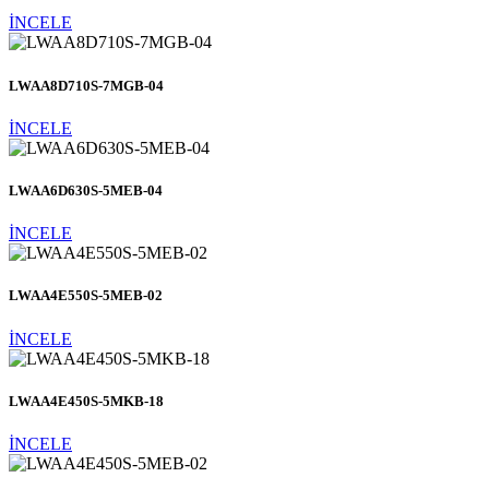
İNCELE
LWAA8D710S-7MGB-04
İNCELE
LWAA6D630S-5MEB-04
İNCELE
LWAA4E550S-5MEB-02
İNCELE
LWAA4E450S-5MKB-18
İNCELE