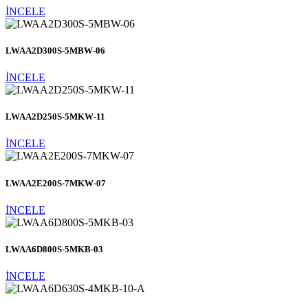
İNCELE
LWAA2D300S-5MBW-06
İNCELE
LWAA2D250S-5MKW-11
İNCELE
LWAA2E200S-7MKW-07
İNCELE
LWAA6D800S-5MKB-03
İNCELE