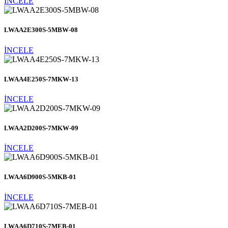
İNCELE
LWAA2E300S-5MBW-08
İNCELE
LWAA4E250S-7MKW-13
İNCELE
LWAA2D200S-7MKW-09
İNCELE
LWAA6D900S-5MKB-01
İNCELE
LWAA6D710S-7MEB-01