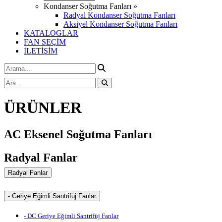
Kondanser Soğutma Fanları »
Radyal Kondanser Soğutma Fanları
Aksiyel Kondanser Soğutma Fanları
KATALOGLAR
FAN SEÇİM
İLETİŞİM
ÜRÜNLER
AC Eksenel Soğutma Fanları
Radyal Fanlar
Radyal Fanlar
- Geriye Eğimli Santrifüj Fanlar
- DC Geriye Eğimli Santrifüj Fanlar