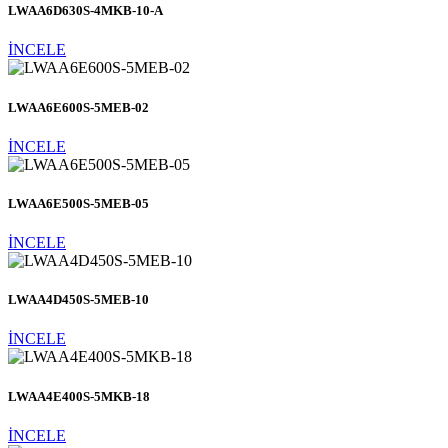
LWAA6D630S-4MKB-10-A
İNCELE
LWAA6E600S-5MEB-02
İNCELE
LWAA6E500S-5MEB-05
İNCELE
LWAA4D450S-5MEB-10
İNCELE
LWAA4E400S-5MKB-18
İNCELE