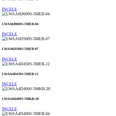
İNCELE
LWAA6D600S-5MEB-04
İNCELE
LWAA6D500S-5MEB-07
İNCELE
LWAA4D450S-5MEB-12
İNCELE
LWAA4D400S-5MKB-20
İNCELE