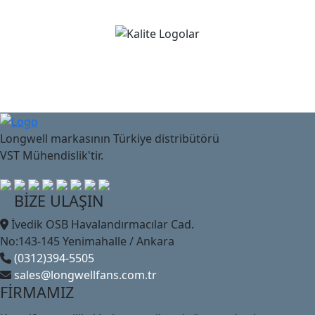
Longwell markasının Türkiye distribütörü
VST Mühendislik'tir.
BİZE ULAŞIN
İvedik OSB Havalandırmacılar Cad.
No:143-145 Yenimahalle / Ankara
(0312)394-5505
sales@longwellfans.com.tr
FİRMAMIZ