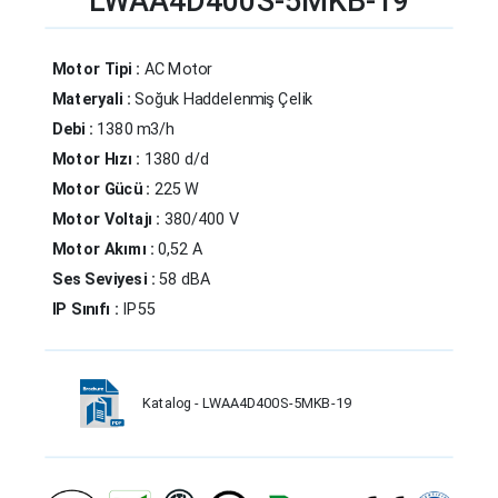
LWAA4D400S-5MKB-19
Motor Tipi :
AC Motor
Materyali :
Soğuk Haddelenmiş Çelik
Debi :
1380 m3/h
Motor Hızı :
1380 d/d
Motor Gücü :
225 W
Motor Voltajı :
380/400 V
Motor Akımı :
0,52 A
Ses Seviyesi :
58 dBA
IP Sınıfı :
IP55
Katalog - LWAA4D400S-5MKB-19