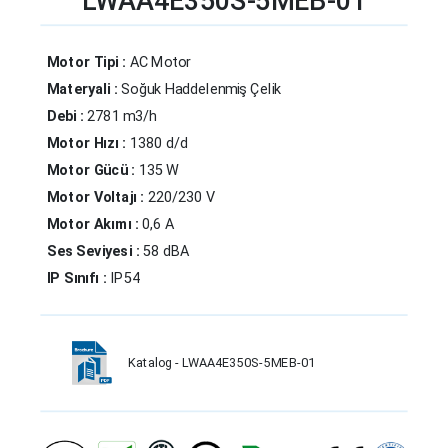
LWAA4E350S-5MEB-01
Motor Tipi :
AC Motor
Materyali :
Soğuk Haddelenmiş Çelik
Debi :
2781 m3/h
Motor Hızı :
1380 d/d
Motor Gücü :
135 W
Motor Voltajı :
220/230 V
Motor Akımı :
0,6 A
Ses Seviyesi :
58 dBA
IP Sınıfı :
IP54
Katalog - LWAA4E350S-5MEB-01