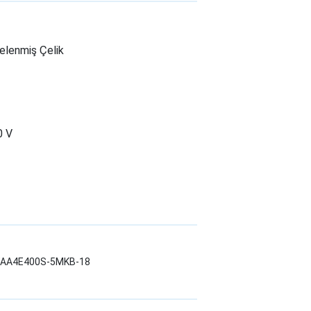
lenmiş Çelik
0 V
LWAA4E400S-5MKB-18