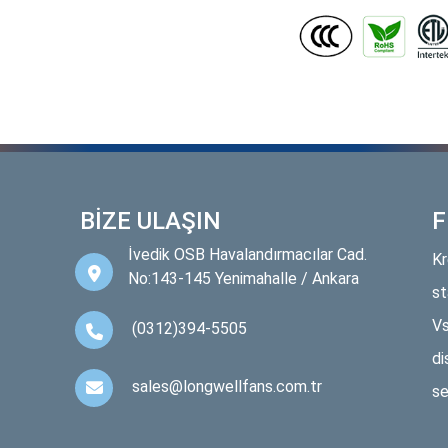
BİZE ULAŞIN
F
İvedik OSB Havalandırmacılar Cad.
Kr
No:143-145 Yenimahalle / Ankara
st
Vs
(0312)394-5505
di
sales@longwellfans.com.tr
se