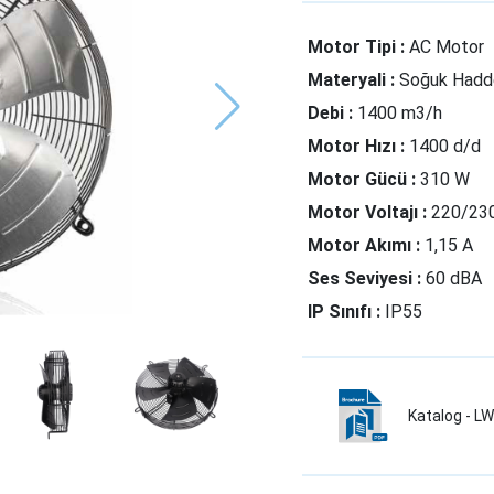
Motor Tipi :
AC Motor
Materyali :
Soğuk Hadde
Debi :
1400 m3/h
Motor Hızı :
1400 d/d
Motor Gücü :
310 W
Motor Voltajı :
220/23
Motor Akımı :
1,15 A
Ses Seviyesi :
60 dBA
IP Sınıfı :
IP55
Katalog - 