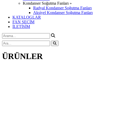
Kondanser Soğutma Fanları »
Radyal Kondanser Soğutma Fanları
Aksiyel Kondanser Soğutma Fanları
KATALOGLAR
FAN SEÇİM
İLETİŞİM
ÜRÜNLER