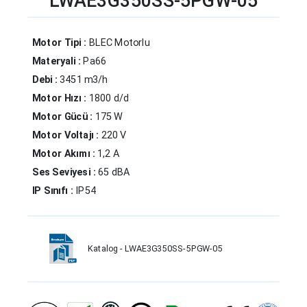
LWAE3G350SS-5PGW-05
Motor Tipi :
BLEC Motorlu
Materyali :
Pa66
Debi :
3451 m3/h
Motor Hızı :
1800 d/d
Motor Gücü :
175 W
Motor Voltajı :
220 V
Motor Akımı :
1,2 A
Ses Seviyesi :
65 dBA
IP Sınıfı :
IP54
Katalog - LWAE3G350SS-5PGW-05