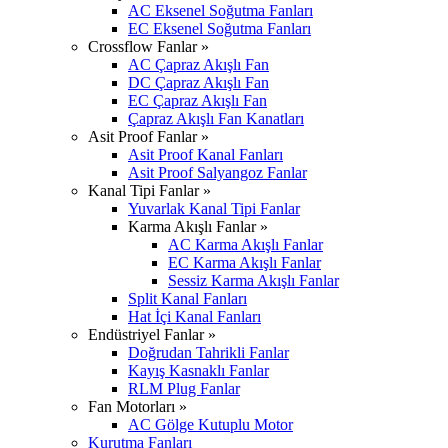
AC Eksenel Soğutma Fanları
EC Eksenel Soğutma Fanları
Crossflow Fanlar »
AC Çapraz Akışlı Fan
DC Çapraz Akışlı Fan
EC Çapraz Akışlı Fan
Çapraz Akışlı Fan Kanatları
Asit Proof Fanlar »
Asit Proof Kanal Fanları
Asit Proof Salyangoz Fanlar
Kanal Tipi Fanlar »
Yuvarlak Kanal Tipi Fanlar
Karma Akışlı Fanlar »
AC Karma Akışlı Fanlar
EC Karma Akışlı Fanlar
Sessiz Karma Akışlı Fanlar
Split Kanal Fanları
Hat İçi Kanal Fanları
Endüstriyel Fanlar »
Doğrudan Tahrikli Fanlar
Kayış Kasnaklı Fanlar
RLM Plug Fanlar
Fan Motorları »
AC Gölge Kutuplu Motor
Kurutma Fanları