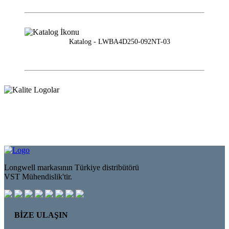
Katalog - LWBA4D250-092NT-03
Longwell markasının Türkiye distribütörü
VST Mühendislik'tir.
BİZE ULAŞIN