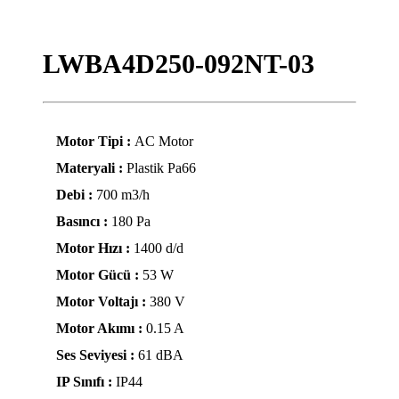
LWBA4D250-092NT-03
Motor Tipi :
AC Motor
Materyali :
Plastik Pa66
Debi :
700 m3/h
Basıncı :
180 Pa
Motor Hızı :
1400 d/d
Motor Gücü :
53 W
Motor Voltajı :
380 V
Motor Akımı :
0.15 A
Ses Seviyesi :
61 dBA
IP Sınıfı :
IP44