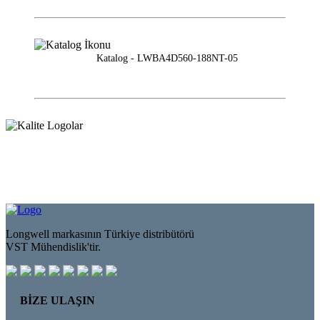
Katalog - LWBA4D560-188NT-05
Longwell markasının Türkiye distribütörü
VST Mühendislik'tir.
BİZE ULAŞIN