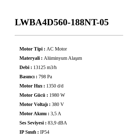
LWBA4D560-188NT-05
Motor Tipi :
AC Motor
Materyali :
Alüminyum Alaşım
Debi :
13125 m3/h
Basıncı :
798 Pa
Motor Hızı :
1350 d/d
Motor Gücü :
1980 W
Motor Voltajı :
380 V
Motor Akımı :
3,5 A
Ses Seviyesi :
83,9 dBA
IP Sınıfı :
IP54