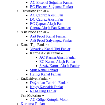
AC Eksenel Soğutma Fanları
EC Eksenel Soğutma Fanları
Crossflow Fanlar »
AC Çapraz Akışlı Fan
DC Çapraz Akışlı Fan
EC Çapraz Akışlı Fan
Çapraz Akışlı Fan Kanatları
Asit Proof Fanlar »
Asit Proof Kanal Fanları
Asit Proof Salyangoz Fanlar
Kanal Tipi Fanlar »
Yuvarlak Kanal Tipi Fanlar
Karma Akışlı Fanlar »
AC Karma Akışlı Fanlar
EC Karma Akışlı Fanlar
Sessiz Karma Akışlı Fanlar
Split Kanal Fanları
Hat İçi Kanal Fanları
Endüstriyel Fanlar »
Doğrudan Tahrikli Fanlar
Kayış Kasnaklı Fanlar
RLM Plug Fanlar
Fan Motorları »
AC Gölge Kutuplu Motor
Kurutma Fanları