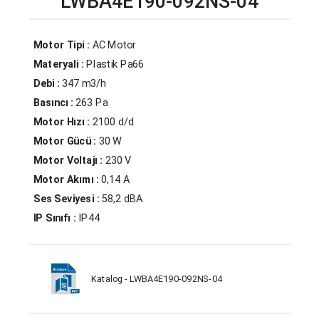
LWBA4E190-092NS-04
Motor Tipi :
AC Motor
Materyali :
Plastik Pa66
Debi :
347 m3/h
Basıncı :
263 Pa
Motor Hızı :
2100 d/d
Motor Gücü :
30 W
Motor Voltajı :
230 V
Motor Akımı :
0,14 A
Ses Seviyesi :
58,2 dBA
IP Sınıfı :
IP44
Katalog - LWBA4E190-092NS-04