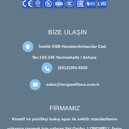
BİZE ULAŞIN
İvedik OSB Havalandırmacılar Cad.
No:143-145 Yenimahalle / Ankara
(0312)394-5505
sales@longwellfans.com.tr
FİRMAMIZ
Kreatif ve yenilikçi bakış açısı ile sektör standartlarını
yukarıya taşımak için çalışan Vst Grubu, LONGWELL fanın