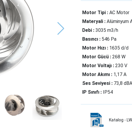
Motor Tipi :
AC Motor
Materyali :
Alüminyum 
Debi :
3035 m3/h
Basıncı :
546 Pa
Motor Hızı :
1635 d/d
Motor Gücü :
268 W
Motor Voltajı :
230 V
Motor Akımı :
1,17 A
Ses Seviyesi :
73,8 dB
IP Sınıfı :
IP54
Katalog - 