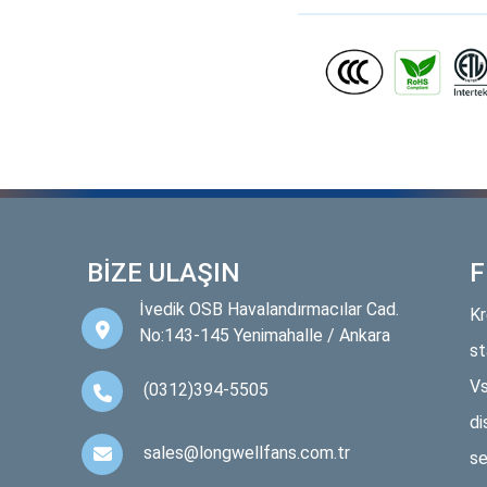
BİZE ULAŞIN
F
İvedik OSB Havalandırmacılar Cad.
Kr
No:143-145 Yenimahalle / Ankara
st
Vs
(0312)394-5505
di
sales@longwellfans.com.tr
se