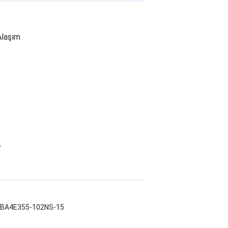
Alaşım
A
LWBA4E355-102NS-15