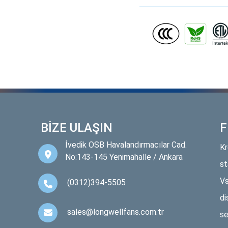
BİZE ULAŞIN
F
İvedik OSB Havalandırmacılar Cad.
Kr
No:143-145 Yenimahalle / Ankara
st
Vs
(0312)394-5505
di
sales@longwellfans.com.tr
se