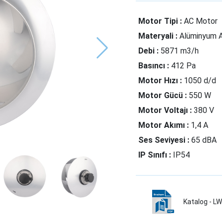
Motor Tipi :
AC Motor
Materyali :
Alüminyum 
Debi :
5871 m3/h
Basıncı :
412 Pa
Motor Hızı :
1050 d/d
Motor Gücü :
550 W
Motor Voltajı :
380 V
Motor Akımı :
1,4 A
Ses Seviyesi :
65 dBA
IP Sınıfı :
IP54
Katalog - 