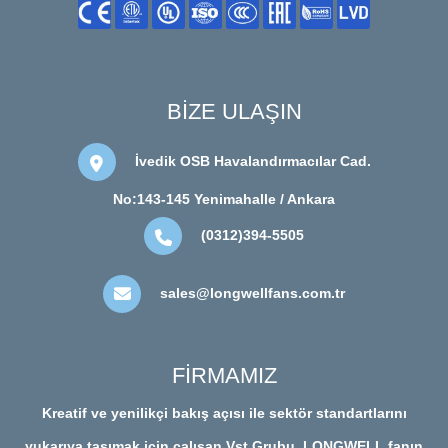
BİZE ULAŞIN
İvedik OSB Havalandırmacılar Cad.
No:143-145 Yenimahalle / Ankara
(0312)394-5505
sales@longwellfans.com.tr
FİRMAMIZ
Kreatif ve yenilikçi bakış açısı ile sektör standartlarını
yukarıya taşımak için çalışan Vst Grubu, LONGWELL fanın