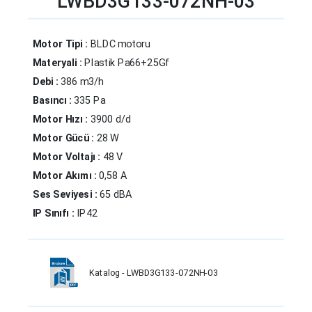
LWBD3G133-072NH-03
Motor Tipi :
BLDC motoru
Materyali :
Plastik Pa66+25Gf
Debi :
386 m3/h
Basıncı :
335 Pa
Motor Hızı :
3900 d/d
Motor Gücü :
28 W
Motor Voltajı :
48 V
Motor Akımı :
0,58 A
Ses Seviyesi :
65 dBA
IP Sınıfı :
IP42
Katalog - LWBD3G133-072NH-03