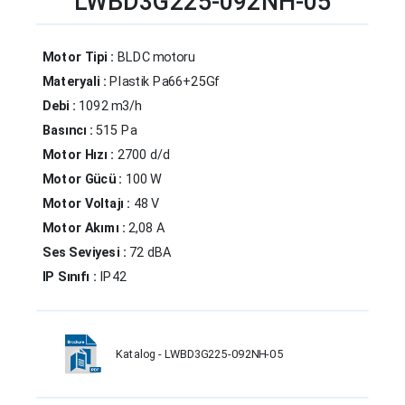
LWBD3G225-092NH-05
Motor Tipi :
BLDC motoru
Materyali :
Plastik Pa66+25Gf
Debi :
1092 m3/h
Basıncı :
515 Pa
Motor Hızı :
2700 d/d
Motor Gücü :
100 W
Motor Voltajı :
48 V
Motor Akımı :
2,08 A
Ses Seviyesi :
72 dBA
IP Sınıfı :
IP42
Katalog - LWBD3G225-092NH-05