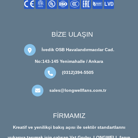
BİZE ULAŞIN
İvedik OSB Havalandırmacılar Cad.
No:143-145 Yenimahalle / Ankara
(0312)394-5505
sales@longwellfans.com.tr
FİRMAMIZ
Kreatif ve yenilikçi bakış açısı ile sektör standartlarını
yukarıya taşımak için çalışan Vst Grubu, LONGWELL fanın