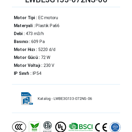
Motor Tipi :
EC motoru
Materyali :
Plastik Pa66
Debi :
473 m3/h
Basıncı :
609 Pa
Motor Hızı :
5220 d/d
Motor Gücü :
72 W
Motor Voltajı :
230 V
IP Sınıfı :
IP54
Katalog - LWBE3G133-072NS-06