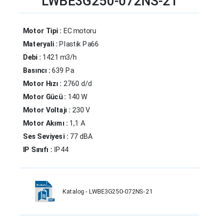
LWBE3G250-072NS-21
Motor Tipi :
EC motoru
Materyali :
Plastik Pa66
Debi :
1421 m3/h
Basıncı :
639 Pa
Motor Hızı :
2760 d/d
Motor Gücü :
140 W
Motor Voltajı :
230 V
Motor Akımı :
1,1 A
Ses Seviyesi :
77 dBA
IP Sınıfı :
IP44
Katalog - LWBE3G250-072NS-21