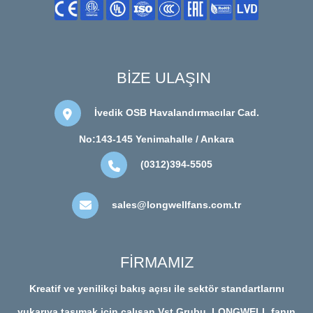
BİZE ULAŞIN
İvedik OSB Havalandırmacılar Cad.
No:143-145 Yenimahalle / Ankara
(0312)394-5505
sales@longwellfans.com.tr
FİRMAMIZ
Kreatif ve yenilikçi bakış açısı ile sektör standartlarını
yukarıya taşımak için çalışan Vst Grubu, LONGWELL fanın