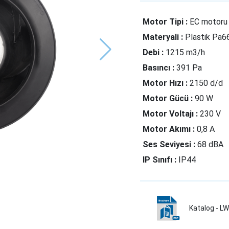
Motor Tipi :
EC motoru
Materyali :
Plastik Pa6
Debi :
1215 m3/h
Basıncı :
391 Pa
Motor Hızı :
2150 d/d
Motor Gücü :
90 W
Motor Voltajı :
230 V
Motor Akımı :
0,8 A
Ses Seviyesi :
68 dBA
IP Sınıfı :
IP44
Katalog - 