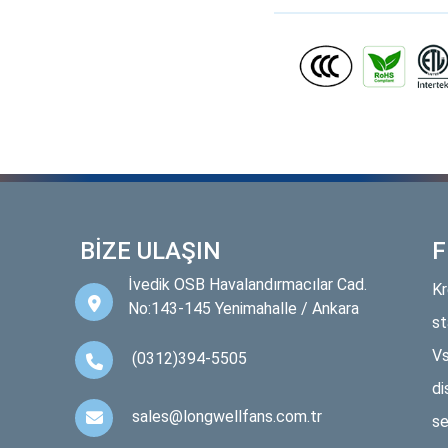
BİZE ULAŞIN
F
İvedik OSB Havalandırmacılar Cad.
Kr
No:143-145 Yenimahalle / Ankara
st
Vs
(0312)394-5505
di
sales@longwellfans.com.tr
se