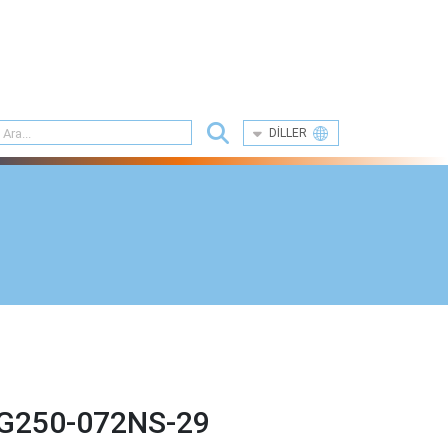
DILLER
G250-072NS-29