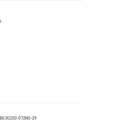
6
LWBE3G250-072NS-29