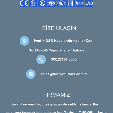
BİZE ULAŞIN
İvedik OSB Havalandırmacılar Cad.
No:143-145 Yenimahalle / Ankara
(0312)394-5505
sales@longwellfans.com.tr
FİRMAMIZ
Kreatif ve yenilikçi bakış açısı ile sektör standartlarını
yukarıya taşımak için çalışan Vst Grubu, LONGWELL fanın