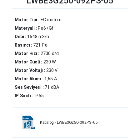
LWBE3G250-092PS-05
Motor Tipi :
EC motoru
Materyali :
Pa6+Gf
Debi :
1648 m3/h
Basıncı :
721 Pa
Motor Hızı :
2700 d/d
Motor Gücü :
230 W
Motor Voltajı :
230 V
Motor Akımı :
1,65 A
Ses Seviyesi :
71 dBA
IP Sınıfı :
IP55
Katalog - LWBE3G250-092PS-05