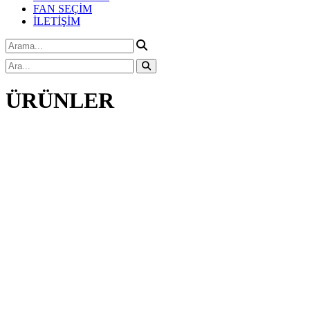
FAN SEÇİM
İLETİŞİM
ÜRÜNLER