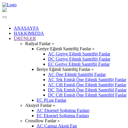
ANASAYFA
HAKKIMIZDA
ÜRÜNLER
Radyal Fanlar »
Geriye Eğimli Santrifüj Fanlar »
AC Geriye Eğimli Santrifüj Fanlar
DC Geriye Eğimli Santrifüj Fanlar
EC Geriye Eğimli Santrifüj Fanlar
İleriye Eğimli Santrifüj Fanlar »
AC Öne Eğimli Santrifüj Fanlar
AC Tek Emişli Öne Eğimli Santrifüj Fanlar
AC Çift Emişli Öne Eğimli Santrifüj Fanlar
DC Tek Emişli Öne Eğimli Santrifüf Fanlar
DC Çift Emişli Öne Eğimli Santrifüf Fanlar
EC PLug Fanlar
Aksiyel Fanlar »
AC Eksenel Soğutma Fanları
EC Eksenel Soğutma Fanları
Crossflow Fanlar »
AC Çapraz Akışlı Fan