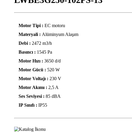
Motor Tipi :
EC motoru
Materyali :
Alüminyum Alaşım
Debi :
2472 m3/h
Basıncı :
1545 Pa
Motor Hızı :
3650 d/d
Motor Gücü :
520 W
Motor Voltajı :
230 V
Motor Akımı :
2,5 A
Ses Seviyesi :
85 dBA
IP Sınıfı :
IP55