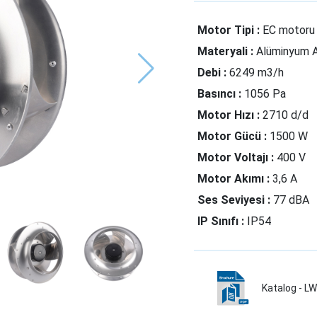
Motor Tipi :
EC motoru
Materyali :
Alüminyum 
Debi :
6249 m3/h
Basıncı :
1056 Pa
Motor Hızı :
2710 d/d
Motor Gücü :
1500 W
Motor Voltajı :
400 V
Motor Akımı :
3,6 A
Ses Seviyesi :
77 dBA
IP Sınıfı :
IP54
Katalog - 