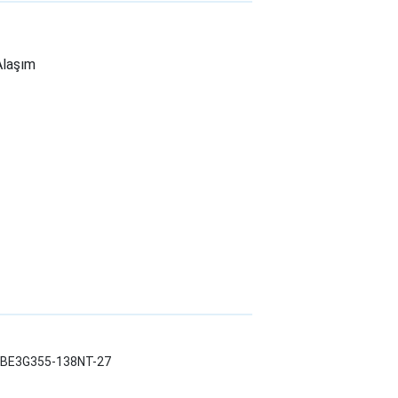
Alaşım
LWBE3G355-138NT-27