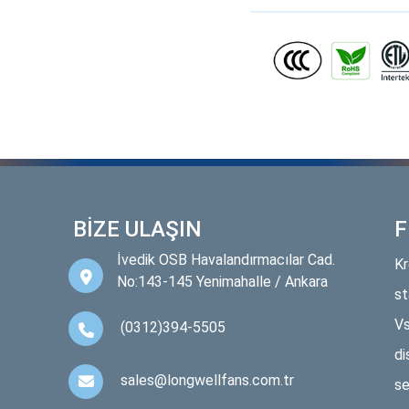
BİZE ULAŞIN
F
İvedik OSB Havalandırmacılar Cad.
Kr
No:143-145 Yenimahalle / Ankara
st
Vs
(0312)394-5505
di
sales@longwellfans.com.tr
se