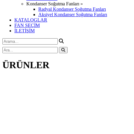
Kondanser Soğutma Fanları »
Radyal Kondanser Soğutma Fanları
Aksiyel Kondanser Soğutma Fanları
KATALOGLAR
FAN SEÇİM
İLETİŞİM
ÜRÜNLER