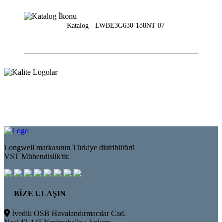
Katalog - LWBE3G630-188NT-07
Longwell markasının Türkiye distribütörü
VST Mühendislik'tir.
BİZE ULAŞIN
İvedik OSB Havalandırmacılar Cad.