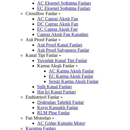
AC Eksenel Soğutma Fanları
EC Eksenel Soğutma Fanları
Crossflow Fanlar »
AC Çapraz Akışlı Fan
DC Çapraz Akışlı Fan
EC Çapraz Akışlı Fan
Çapraz Akışlı Fan Kanatları
Asit Proof Fanlar »
Asit Proof Kanal Fanları
Asit Proof Salyangoz Fanlar
Kanal Tipi Fanlar »
Yuvarlak Kanal Tipi Fanlar
Karma Akışlı Fanlar »
AC Karma Akışlı Fanlar
EC Karma Akışlı Fanlar
Sessiz Karma Akışlı Fanlar
Split Kanal Fanları
Hat İçi Kanal Fanları
Endüstriyel Fanlar »
Doğrudan Tahrikli Fanlar
Kayış Kasnaklı Fanlar
RLM Plug Fanlar
Fan Motorları »
AC Gölge Kutuplu Motor
Kurutma Fanları