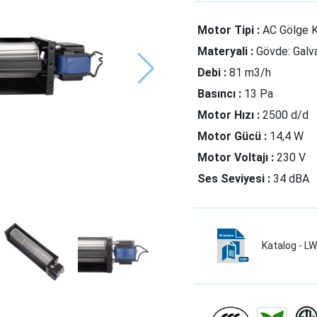
Motor Tipi :
AC Gölge 
Materyali :
Gövde: Galva
Debi :
81 m3/h
Basıncı :
13 Pa
Motor Hızı :
2500 d/d
Motor Gücü :
14,4 W
Motor Voltajı :
230 V
Ses Seviyesi :
34 dBA
Katalog - 