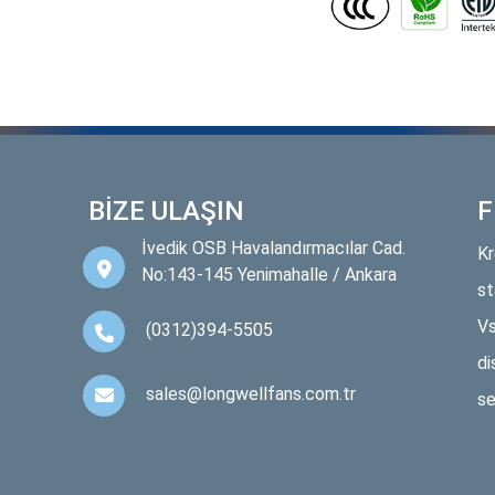
BİZE ULAŞIN
F
İvedik OSB Havalandırmacılar Cad.
Kr
No:143-145 Yenimahalle / Ankara
st
Vs
(0312)394-5505
di
sales@longwellfans.com.tr
se