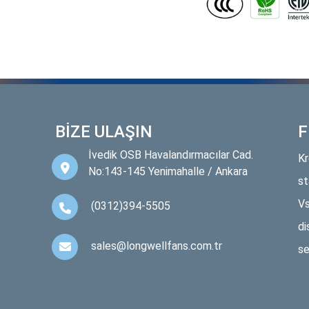
BİZE ULAŞIN
F
İvedik OSB Havalandırmacılar Cad.
Kr
No:143-145 Yenimahalle / Ankara
st
Vs
(0312)394-5505
di
sales@longwellfans.com.tr
se