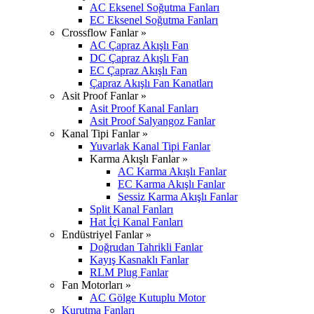
AC Eksenel Soğutma Fanları
EC Eksenel Soğutma Fanları
Crossflow Fanlar »
AC Çapraz Akışlı Fan
DC Çapraz Akışlı Fan
EC Çapraz Akışlı Fan
Çapraz Akışlı Fan Kanatları
Asit Proof Fanlar »
Asit Proof Kanal Fanları
Asit Proof Salyangoz Fanlar
Kanal Tipi Fanlar »
Yuvarlak Kanal Tipi Fanlar
Karma Akışlı Fanlar »
AC Karma Akışlı Fanlar
EC Karma Akışlı Fanlar
Sessiz Karma Akışlı Fanlar
Split Kanal Fanları
Hat İçi Kanal Fanları
Endüstriyel Fanlar »
Doğrudan Tahrikli Fanlar
Kayış Kasnaklı Fanlar
RLM Plug Fanlar
Fan Motorları »
AC Gölge Kutuplu Motor
Kurutma Fanları