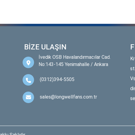
BİZE ULAŞIN
F
İvedik OSB Havalandırmacılar Cad.
Kr
No:143-145 Yenimahalle / Ankara
st
Vs
(0312)394-5505
di
sales@longwellfans.com.tr
se
kkı Saklıdır.