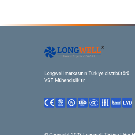
Longwell markasının Türkiye distribütörü
VST Mühendislik'tir.
© Copyright 2023 Longwell Türkiye | Her Ha