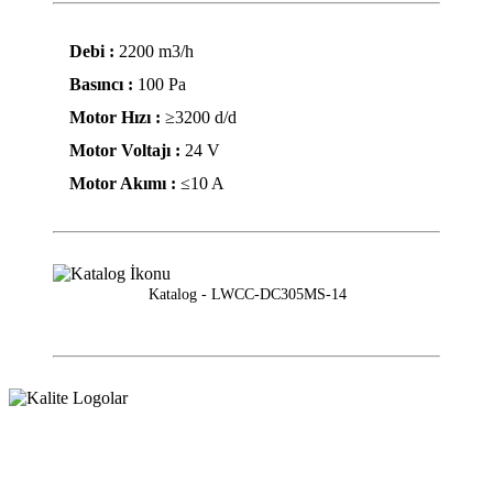
Debi :
2200 m3/h
Basıncı :
100 Pa
Motor Hızı :
≥3200 d/d
Motor Voltajı :
24 V
Motor Akımı :
≤10 A
Katalog - LWCC-DC305MS-14