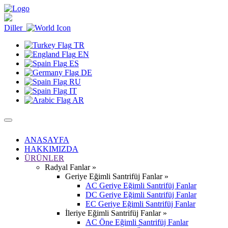
Diller
TR
EN
ES
DE
RU
IT
AR
ANASAYFA
HAKKIMIZDA
ÜRÜNLER
Radyal Fanlar »
Geriye Eğimli Santrifüj Fanlar »
AC Geriye Eğimli Santrifüj Fanlar
DC Geriye Eğimli Santrifüj Fanlar
EC Geriye Eğimli Santrifüj Fanlar
İleriye Eğimli Santrifüj Fanlar »
AC Öne Eğimli Santrifüj Fanlar