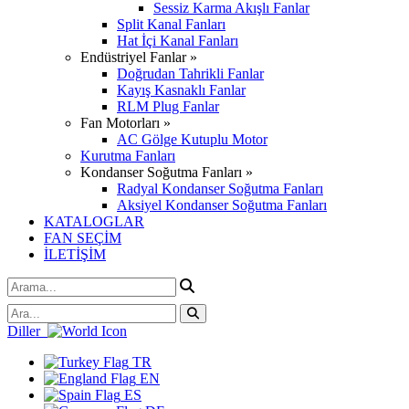
Sessiz Karma Akışlı Fanlar
Split Kanal Fanları
Hat İçi Kanal Fanları
Endüstriyel Fanlar »
Doğrudan Tahrikli Fanlar
Kayış Kasnaklı Fanlar
RLM Plug Fanlar
Fan Motorları »
AC Gölge Kutuplu Motor
Kurutma Fanları
Kondanser Soğutma Fanları »
Radyal Kondanser Soğutma Fanları
Aksiyel Kondanser Soğutma Fanları
KATALOGLAR
FAN SEÇİM
İLETİŞİM
Diller
TR
EN
ES