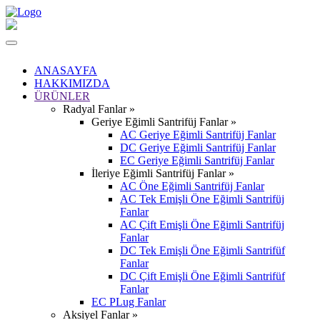
ANASAYFA
HAKKIMIZDA
ÜRÜNLER
Radyal Fanlar »
Geriye Eğimli Santrifüj Fanlar »
AC Geriye Eğimli Santrifüj Fanlar
DC Geriye Eğimli Santrifüj Fanlar
EC Geriye Eğimli Santrifüj Fanlar
İleriye Eğimli Santrifüj Fanlar »
AC Öne Eğimli Santrifüj Fanlar
AC Tek Emişli Öne Eğimli Santrifüj
Fanlar
AC Çift Emişli Öne Eğimli Santrifüj
Fanlar
DC Tek Emişli Öne Eğimli Santrifüf
Fanlar
DC Çift Emişli Öne Eğimli Santrifüf
Fanlar
EC PLug Fanlar
Aksiyel Fanlar »