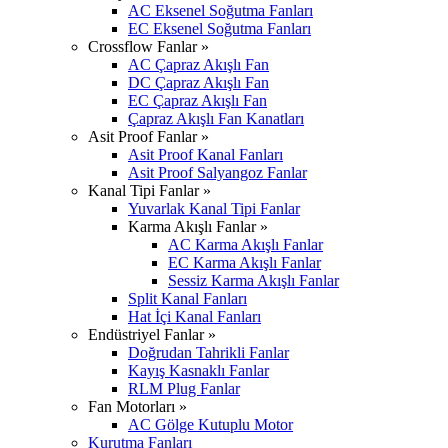
AC Eksenel Soğutma Fanları
EC Eksenel Soğutma Fanları
Crossflow Fanlar »
AC Çapraz Akışlı Fan
DC Çapraz Akışlı Fan
EC Çapraz Akışlı Fan
Çapraz Akışlı Fan Kanatları
Asit Proof Fanlar »
Asit Proof Kanal Fanları
Asit Proof Salyangoz Fanlar
Kanal Tipi Fanlar »
Yuvarlak Kanal Tipi Fanlar
Karma Akışlı Fanlar »
AC Karma Akışlı Fanlar
EC Karma Akışlı Fanlar
Sessiz Karma Akışlı Fanlar
Split Kanal Fanları
Hat İçi Kanal Fanları
Endüstriyel Fanlar »
Doğrudan Tahrikli Fanlar
Kayış Kasnaklı Fanlar
RLM Plug Fanlar
Fan Motorları »
AC Gölge Kutuplu Motor
Kurutma Fanları