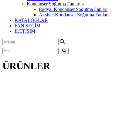
Kondanser Soğutma Fanları »
Radyal Kondanser Soğutma Fanları
Aksiyel Kondanser Soğutma Fanları
KATALOGLAR
FAN SEÇİM
İLETİŞİM
ÜRÜNLER