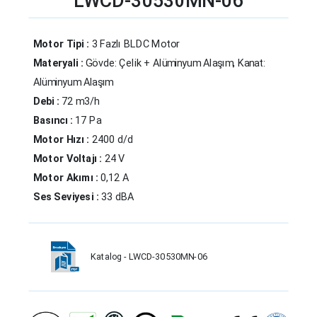
LWCD-30530MN-06
Motor Tipi :
3 Fazlı BLDC Motor
Materyali :
Gövde: Çelik + Alüminyum Alaşım, Kanat:
Alüminyum Alaşım
Debi :
72 m3/h
Basıncı :
17 Pa
Motor Hızı :
2400 d/d
Motor Voltajı :
24 V
Motor Akımı :
0,12 A
Ses Seviyesi :
33 dBA
Katalog - LWCD-30530MN-06