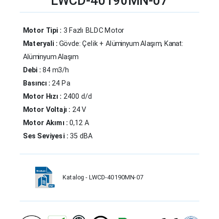
LWCD-40190MN-07
Motor Tipi :
3 Fazlı BLDC Motor
Materyali :
Gövde: Çelik + Alüminyum Alaşım, Kanat:
Alüminyum Alaşım
Debi :
84 m3/h
Basıncı :
24 Pa
Motor Hızı :
2400 d/d
Motor Voltajı :
24 V
Motor Akımı :
0,12 A
Ses Seviyesi :
35 dBA
Katalog - LWCD-40190MN-07