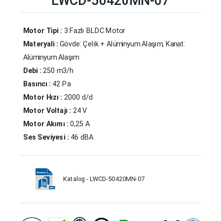
LWCD-50420MN-07
Motor Tipi :
3 Fazlı BLDC Motor
Materyali :
Gövde: Çelik + Alüminyum Alaşım, Kanat:
Alüminyum Alaşım
Debi :
250 m3/h
Basıncı :
42 Pa
Motor Hızı :
2000 d/d
Motor Voltajı :
24 V
Motor Akımı :
0,25 A
Ses Seviyesi :
46 dBA
Katalog - LWCD-50420MN-07