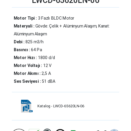
LWCD-65620LN-06
Motor Tipi :
3 Fazlı BLDC Motor
Materyali :
Gövde: Çelik + Alüminyum Alaşım, Kanat:
Alüminyum Alaşım
Debi :
825 m3/h
Basıncı :
64 Pa
Motor Hızı :
1800 d/d
Motor Voltajı :
12 V
Motor Akımı :
2,5 A
Ses Seviyesi :
51 dBA
Katalog - LWCD-65620LN-06