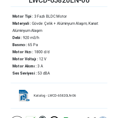
LWCD-65820LN-06
Motor Tipi :
3 Fazlı BLDC Motor
Materyali :
Gövde: Çelik + Alüminyum Alaşım, Kanat:
Alüminyum Alaşım
Debi :
920 m3/h
Basıncı :
65 Pa
Motor Hızı :
1800 d/d
Motor Voltajı :
12 V
Motor Akımı :
3 A
Ses Seviyesi :
53 dBA
Katalog - LWCD-65820LN-06