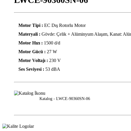
Motor Tipi :
EC Dış Rotorlu Motor
Materyali :
Gövde: Çelik + Alüminyum Alaşım, Kanat: Al
Motor Hızı :
1500 d/d
Motor Gücü :
27 W
Motor Voltajı :
230 V
Ses Seviyesi :
53 dBA
Katalog - LWCE-90360SN-06