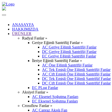
ANASAYFA
HAKKIMIZDA
ÜRÜNLER
Radyal Fanlar »
Geriye Eğimli Santrifüj Fanlar »
AC Geriye Eğimli Santrifüj Fanlar
DC Geriye Eğimli Santrifüj Fanlar
EC Geriye Eğimli Santrifüj Fanlar
İleriye Eğimli Santrifüj Fanlar »
AC Öne Eğimli Santrifüj Fanlar
AC Tek Emişli Öne Eğimli Santrifüj Fanlar
AC Çift Emişli Öne Eğimli Santrifüj Fanlar
DC Tek Emişli Öne Eğimli Santrifüf Fanlar
DC Çift Emişli Öne Eğimli Santrifüf Fanlar
EC PLug Fanlar
Aksiyel Fanlar »
AC Eksenel Soğutma Fanları
EC Eksenel Soğutma Fanları
Crossflow Fanlar »
AC Çapraz Akışlı Fan