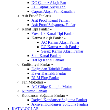
DC Çapraz Akışlı Fan
EC Çapraz Akışlı Fan
Çapraz Akışlı Fan Kanatları
Asit Proof Fanlar »
Asit Proof Kanal Fanları
Asit Proof Salyangoz Fanlar
Kanal Tipi Fanlar »
Yuvarlak Kanal Tipi Fanlar
Karma Akışlı Fanlar »
AC Karma Akışlı Fanlar
EC Karma Akışlı Fanlar
Sessiz Karma Akışlı Fanlar
Split Kanal Fanları
Hat İçi Kanal Fanları
Endüstriyel Fanlar »
Doğrudan Tahrikli Fanlar
Kayış Kasnaklı Fanlar
RLM Plug Fanlar
Fan Motorları »
AC Gölge Kutuplu Motor
Kurutma Fanları
Kondanser Soğutma Fanları »
Radyal Kondanser Soğutma Fanları
Aksiyel Kondanser Soğutma Fanları
KATALOGLAR