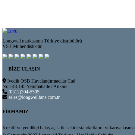
Longwell markasının Türkiye distribütörü
VST Mühendislik'tir.
BİZE ULAŞIN
İvedik OSB Havalandırmacılar Cad.
No:143-145 Yenimahalle / Ankara
(0312)394-5505
sales@longwellfans.com.tr
FİRMAMIZ
Kreatif ve yenilikçi bakış açısı ile sektör standartlarını yukarıya t