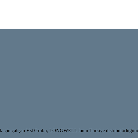
aşımak için çalışan Vst Grubu, LONGWELL fanın Türkiye distribütörlüğünü