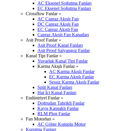
AC Eksenel Soğutma Fanları
EC Eksenel Soğutma Fanları
Crossflow Fanlar »
AC Çapraz Akışlı Fan
DC Çapraz Akışlı Fan
EC Çapraz Akışlı Fan
Çapraz Akışlı Fan Kanatları
Asit Proof Fanlar »
Asit Proof Kanal Fanları
Asit Proof Salyangoz Fanlar
Kanal Tipi Fanlar »
Yuvarlak Kanal Tipi Fanlar
Karma Akışlı Fanlar »
AC Karma Akışlı Fanlar
EC Karma Akışlı Fanlar
Sessiz Karma Akışlı Fanlar
Split Kanal Fanları
Hat İçi Kanal Fanları
Endüstriyel Fanlar »
Doğrudan Tahrikli Fanlar
Kayış Kasnaklı Fanlar
RLM Plug Fanlar
Fan Motorları »
AC Gölge Kutuplu Motor
Kurutma Fanları