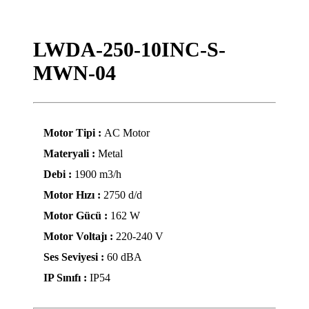
LWDA-250-10INC-S-
MWN-04
Motor Tipi :
AC Motor
Materyali :
Metal
Debi :
1900 m3/h
Motor Hızı :
2750 d/d
Motor Gücü :
162 W
Motor Voltajı :
220-240 V
Ses Seviyesi :
60 dBA
IP Sınıfı :
IP54