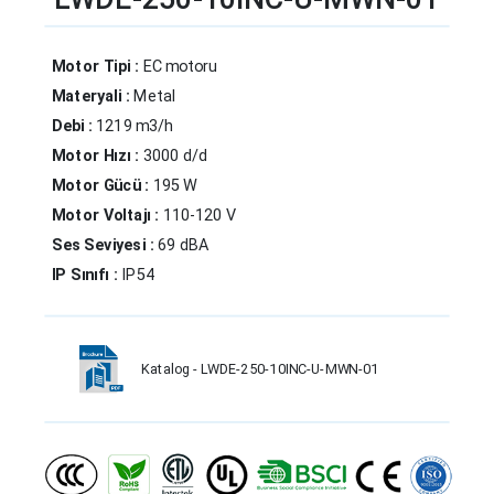
Motor Tipi :
EC motoru
Materyali :
Metal
Debi :
1219 m3/h
Motor Hızı :
3000 d/d
Motor Gücü :
195 W
Motor Voltajı :
110-120 V
Ses Seviyesi :
69 dBA
IP Sınıfı :
IP54
Katalog - LWDE-250-10INC-U-MWN-01