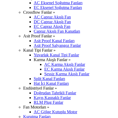
AC Eksenel Soğutma Fanları
EC Eksenel Soğutma Fanları
Crossflow Fanlar »
AC Çapraz Akışlı Fan
DC Çapraz Akışlı Fan
EC Çapraz Akışlı Fan
Çapraz Akışlı Fan Kanatları
Asit Proof Fanlar »
Asit Proof Kanal Fanları
Asit Proof Salyangoz Fanlar
Kanal Tipi Fanlar »
Yuvarlak Kanal Tipi Fanlar
Karma Akışlı Fanlar »
AC Karma Akışlı Fanlar
EC Karma Akışlı Fanlar
Sessiz Karma Akışlı Fanlar
Split Kanal Fanları
Hat İçi Kanal Fanları
Endüstriyel Fanlar »
Doğrudan Tahrikli Fanlar
Kayış Kasnaklı Fanlar
RLM Plug Fanlar
Fan Motorları »
AC Gölge Kutuplu Motor
Kurutma Fanları