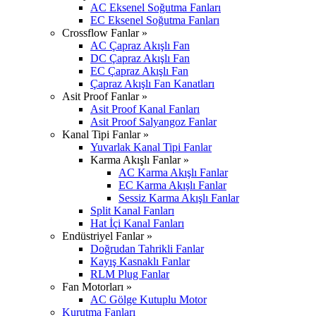
AC Eksenel Soğutma Fanları
EC Eksenel Soğutma Fanları
Crossflow Fanlar »
AC Çapraz Akışlı Fan
DC Çapraz Akışlı Fan
EC Çapraz Akışlı Fan
Çapraz Akışlı Fan Kanatları
Asit Proof Fanlar »
Asit Proof Kanal Fanları
Asit Proof Salyangoz Fanlar
Kanal Tipi Fanlar »
Yuvarlak Kanal Tipi Fanlar
Karma Akışlı Fanlar »
AC Karma Akışlı Fanlar
EC Karma Akışlı Fanlar
Sessiz Karma Akışlı Fanlar
Split Kanal Fanları
Hat İçi Kanal Fanları
Endüstriyel Fanlar »
Doğrudan Tahrikli Fanlar
Kayış Kasnaklı Fanlar
RLM Plug Fanlar
Fan Motorları »
AC Gölge Kutuplu Motor
Kurutma Fanları