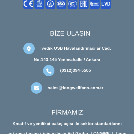
BİZE ULAŞIN
İvedik OSB Havalandırmacılar Cad.
No:143-145 Yenimahalle / Ankara
(0312)394-5505
sales@longwellfans.com.tr
FİRMAMIZ
Kreatif ve yenilikçi bakış açısı ile sektör standartlarını
yukarıya taşımak için çalışan Vst Grubu, LONGWELL fanın