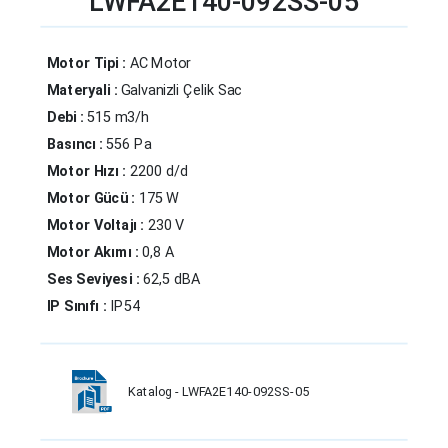
LWFA2E140-092SS-05
Motor Tipi :
AC Motor
Materyali :
Galvanizli Çelik Sac
Debi :
515 m3/h
Basıncı :
556 Pa
Motor Hızı :
2200 d/d
Motor Gücü :
175 W
Motor Voltajı :
230 V
Motor Akımı :
0,8 A
Ses Seviyesi :
62,5 dBA
IP Sınıfı :
IP54
Katalog - LWFA2E140-092SS-05