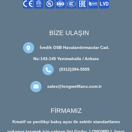
BİZE ULAŞIN
İvedik OSB Havalandırmacılar Cad.
No:143-145 Yenimahalle / Ankara
(0312)394-5505
sales@longwellfans.com.tr
FİRMAMIZ
Kreatif ve yenilikçi bakış açısı ile sektör standartlarını
yukarıya taşımak için çalışan Vst Grubu, LONGWELL fanın