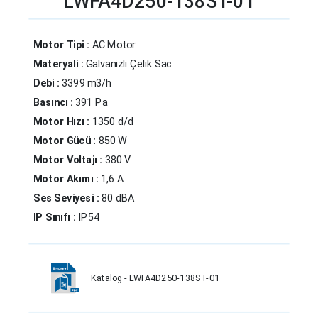
LWFA4D250-138ST-01
Motor Tipi :
AC Motor
Materyali :
Galvanizli Çelik Sac
Debi :
3399 m3/h
Basıncı :
391 Pa
Motor Hızı :
1350 d/d
Motor Gücü :
850 W
Motor Voltajı :
380 V
Motor Akımı :
1,6 A
Ses Seviyesi :
80 dBA
IP Sınıfı :
IP54
Katalog - LWFA4D250-138ST-01