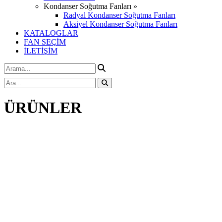
Kondanser Soğutma Fanları »
Radyal Kondanser Soğutma Fanları
Aksiyel Kondanser Soğutma Fanları
KATALOGLAR
FAN SEÇİM
İLETİŞİM
ÜRÜNLER