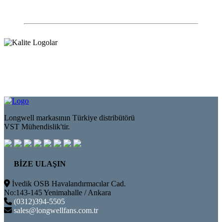
Longwell markasının Türkiye distribütörü
VST Mühendislik'tir.
BİZE ULAŞIN
İvedik OSB Havalandırmacılar Cad.
No:143-145 Yenimahalle / Ankara
(0312)394-5505
sales@longwellfans.com.tr