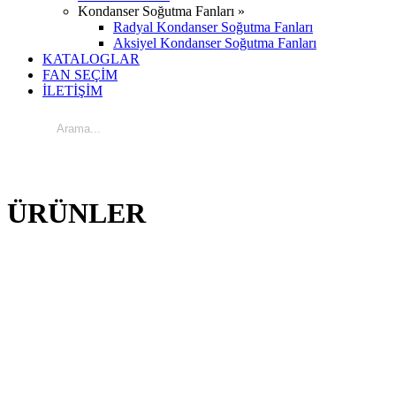
Kondanser Soğutma Fanları »
Radyal Kondanser Soğutma Fanları
Aksiyel Kondanser Soğutma Fanları
KATALOGLAR
FAN SEÇİM
İLETİŞİM
ÜRÜNLER