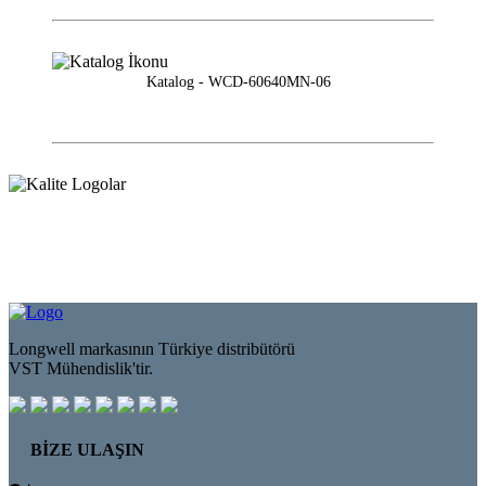
Katalog - WCD-60640MN-06
Longwell markasının Türkiye distribütörü
VST Mühendislik'tir.
BİZE ULAŞIN