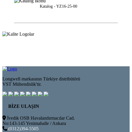
Katalog - YZ16-25-00
Longwell markasının Türkiye distribütörü
VST Mühendislik'tir.
BİZE ULAŞIN
İvedik OSB Havalandırmacılar Cad.
No:143-145 Yenimahalle / Ankara
(0312)394-5505