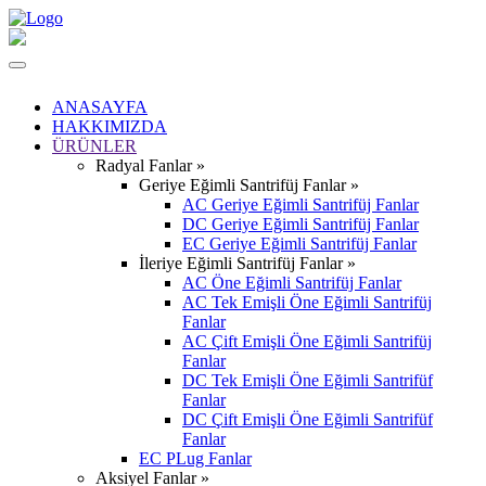
ANASAYFA
HAKKIMIZDA
ÜRÜNLER
Radyal Fanlar »
Geriye Eğimli Santrifüj Fanlar »
AC Geriye Eğimli Santrifüj Fanlar
DC Geriye Eğimli Santrifüj Fanlar
EC Geriye Eğimli Santrifüj Fanlar
İleriye Eğimli Santrifüj Fanlar »
AC Öne Eğimli Santrifüj Fanlar
AC Tek Emişli Öne Eğimli Santrifüj
Fanlar
AC Çift Emişli Öne Eğimli Santrifüj
Fanlar
DC Tek Emişli Öne Eğimli Santrifüf
Fanlar
DC Çift Emişli Öne Eğimli Santrifüf
Fanlar
EC PLug Fanlar
Aksiyel Fanlar »