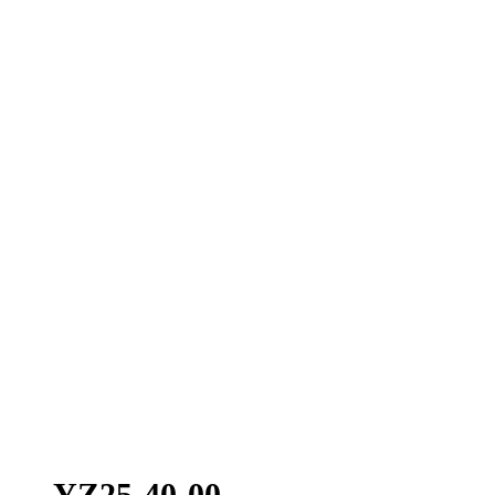
YZ25-40-00